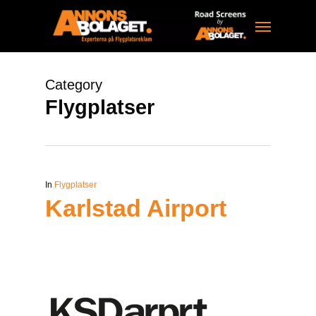
Skip
Menu
to
main
content
Category
Flygplatser
In
Flygplatser
Karlstad Airport