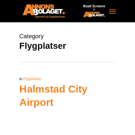
Skip
Menu
to
main
content
Category
Flygplatser
In
Flygplatser
Halmstad City
Airport