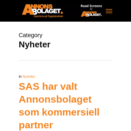
Skip
Menu
to
main
content
Category
Nyheter
In
Nyheter
SAS har valt
Annonsbolaget
som kommersiell
partner