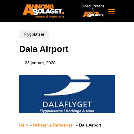
Skip
Menu
to
main
content
Flygplatser
Dala Airport
23 januari, 2020
Hem
»
Nyheter & Referenser
»
Dala Airport