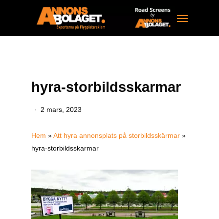
Skip
Menu
to
main
content
hyra-storbildsskarmar
2 mars, 2023
Hem
»
Att hyra annonsplats på storbildsskärmar
»
hyra-storbildsskarmar