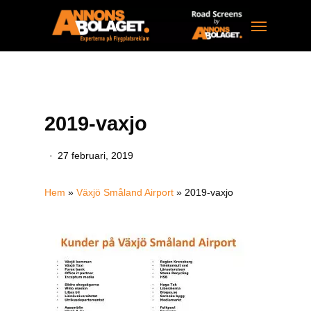
Skip
Menu
to
main
content
2019-vaxjo
27 februari, 2019
Hem
»
Växjö Småland Airport
»
2019-vaxjo