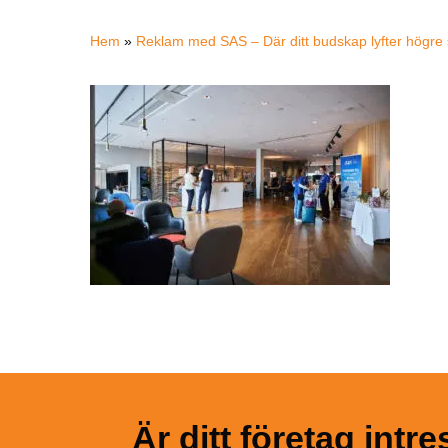
Hem
»
Reklam med SAS – Där ditt budskap lyfter högre
Är ditt företag int