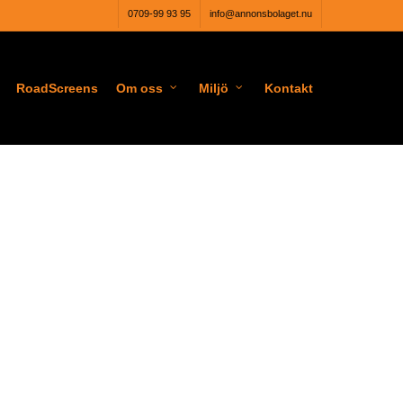
0709-99 93 95
info@annonsbolaget.nu
RoadScreens
Om oss
Miljö
Kontakt