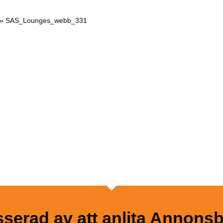
»
SAS_Lounges_webb_331
resserad av att anlita Annons