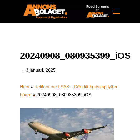
Skip
Menu
to
main
content
20240908_080935399_iOS
3 januari, 2025
Hem
»
Reklam med SAS – Där ditt budskap lyfter
högre
»
20240908_080935399_iOS