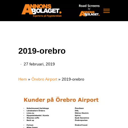
Skip
Menu
to
main
content
2019-orebro
27 februari, 2019
Hem
»
Örebro Airport
»
2019-orebro