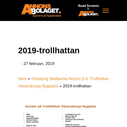
Skip
Menu
to
main
content
2019-trollhattan
27 februari, 2019
Hem
»
Göteborg Stallbacka Airport (f.d. Trollhättan
Vänersborgs flygplats)
»
2019-trollhattan