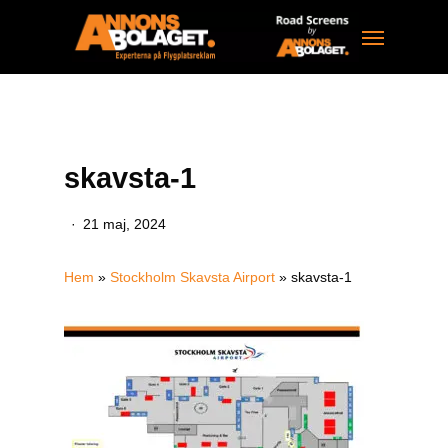
Skip
Menu
to
main
content
skavsta-1
21 maj, 2024
Hem
»
Stockholm Skavsta Airport
»
skavsta-1