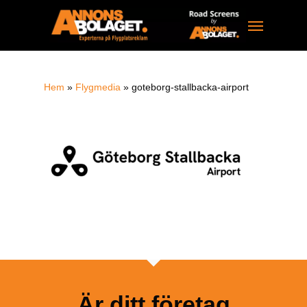
Skip
Menu
to
main
content
Hem
»
Flygmedia
»
goteborg-stallbacka-airport
Är ditt företag