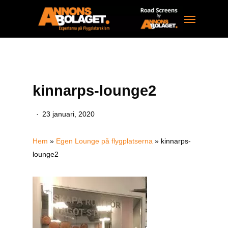
Skip
Menu
to
main
content
kinnarps-lounge2
23 januari, 2020
Hem
»
Egen Lounge på flygplatserna
»
kinnarps-
lounge2